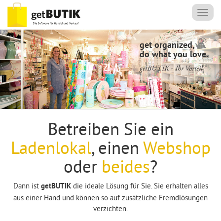
Skip
Toggl
to
navig
main
content
get organized,
do what you love.
getBUTIK - Ihr Vorteil
Betreiben Sie ein
Ladenlokal
, einen
Webshop
oder
beides
?
Dann ist
die ideale Lösung für Sie. Sie erhalten alles
getBUTIK
aus einer Hand und können so auf zusätzliche Fremdlösungen
verzichten.